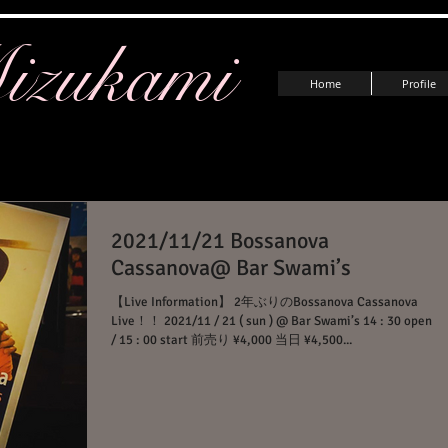
izukami
Home
Profile
2021/11/21 Bossanova
Cassanova@ Bar Swami’s
【Live Information】 2年ぶりのBossanova Cassanova
Live！！ 2021/11 / 21 ( sun ) @ Bar Swami’s 14 : 30 open
/ 15 : 00 start 前売り ¥4,000 当日 ¥4,500...