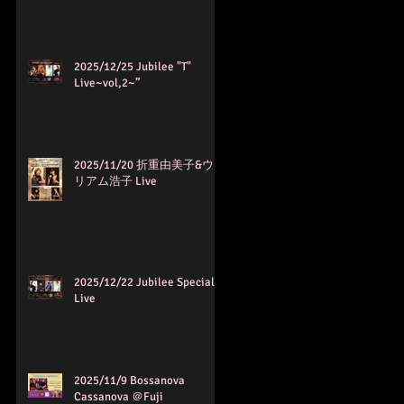
2025/12/25 Jubilee "T"
Live~vol,2~”
2025/11/20 折重由美子&ウイ
リアム浩子 Live
2025/12/22 Jubilee Special Q
Live
2025/11/9 Bossanova
Cassanova ＠Fuji