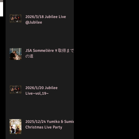
2026/3/18 Jubilee Live
@Jubilee
JSA Sommelière🍷取得まで
の道
2026/1/20 Jubilee
Live~vol,19~
2025/12/24 Yumiko & Sumie
Christmas Live Party