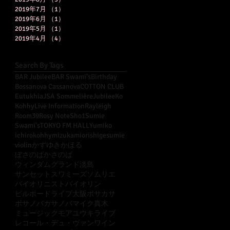
2019年7月
（1）
1件の記事
2019年6月
（1）
1件の記事
2019年5月
（1）
1件の記事
2019年4月
（4）
4件の記事
Search By Tags
BAR Jubilee
BAR Swami's
Birthday
Bossanova Cassanova
COTTON CLUB
Eutukhia
JSA Sommelière
Jubilee
Ko
Kohhy
Live Information
Rayleigh
Room39
Rosy Note
Sho1
Sumie
Swami's
TOKYO FM HALL
Yumiko
ichiro
kohhy
mizukami
orishige
sumie
violin
かずゆき
かほる
ぼさのばかさのば
ウィンダムグランド淡島
サンセット
スワミーズ
ソムリエ
バイオリニスト
バイオリン
ビルボードライブ大阪
ボサカサ
ボサノバカサノバ
マイク真木
ミュージックモア
ユウキ
ライブ
レコール・デュ・ヴァン
ワイン