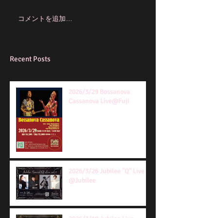
コメントを追加…
Recent Posts
2026/3/29 Bossanova
Cassanova Live@Fuji
2026/3/26 Jubilee "Q" Live
@Jubilee