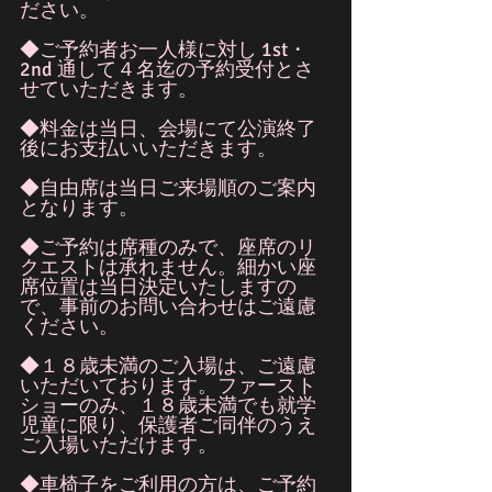
ださい。
◆ご予約者お一人様に対し 1st・
2nd 通して４名迄の予約受付とさ
せていただきます。
◆料金は当日、会場にて公演終了
後にお支払いいただきます。
◆自由席は当日ご来場順のご案内
となります。
◆ご予約は席種のみで、座席のリ
クエストは承れません。細かい座
席位置は当日決定いたしますの
で、事前のお問い合わせはご遠慮
ください。
◆１８歳未満のご入場は、ご遠慮
いただいております。ファースト
ショーのみ、１８歳未満でも就学
児童に限り、保護者ご同伴のうえ
ご入場いただけます。
◆車椅子をご利用の方は、ご予約