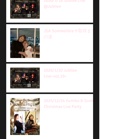
2026/3/18 Jubilee Live
@Jubilee
JSA Sommelière🍷取得まで
の道
2026/1/20 Jubilee
Live~vol,19~
2025/12/24 Yumiko & Sumie
Christmas Live Party