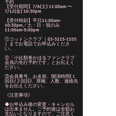
予約
【受付期間】7/6(土) 11:00am 〜 
7/12(金) 10:30pm
【受付時刻】平日11:00am-
10:30pm／土・日・祝のみ
11:00am-9:00pm
①コットンクラブ［ 03-3215-1555 
］までお電話でお申込みくださ
い。　
②「小比類巻かほるファンクラブ
会員の先行予約です」とお伝えく
ださい。
③会員番号、お名前、開演時間(１
回目/２回目)、席種、人数、連絡先
をお伝えください。
《注意事項》
◆お申込み後の変更・キャンセル
は出来ません。ご予約後は全額お
支払いとなりますので、ご注意く