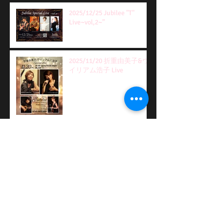
2025/12/25 Jubilee "T"
Live~vol,2~”
2025/11/20 折重由美子&ウ
イリアム浩子 Live
2025/12/22 Jubilee Special
Q Live
2025/11/9 Bossanova
Cassanova ＠Fuji