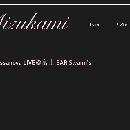
izukami
Home
Profile
Cassanova LIVE＠富士 BAR Swami's