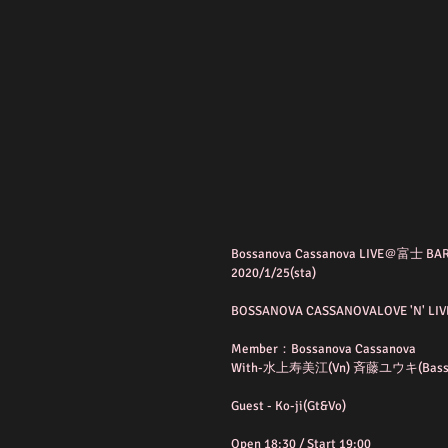
Bossanova Cassanova LIVE＠富士 BAR
2020/1/25(sta)
BOSSANOVA CASSANOVALOVE 'N' LIV
Member：Bossanova Cassanova
With-水上寿美江(Vn) 斉藤ユウキ(Bass
Guest - Ko-ji(Gt&Vo)
Open 18:30 / Start 19:00