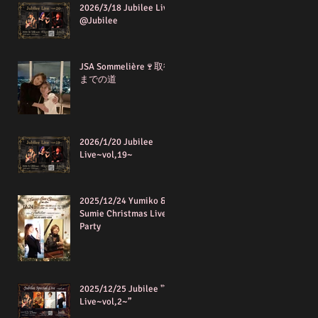
2026/3/18 Jubilee Live
@Jubilee
JSA Sommelière🍷取得
までの道
2026/1/20 Jubilee
Live~vol,19~
2025/12/24 Yumiko &
Sumie Christmas Live
Party
2025/12/25 Jubilee "T"
Live~vol,2~”